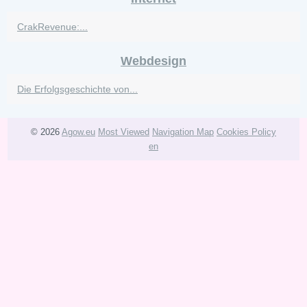
CrakRevenue:...
Webdesign
Die Erfolgsgeschichte von...
© 2026
Agow.eu
Most Viewed
Navigation Map
Cookies Policy
en