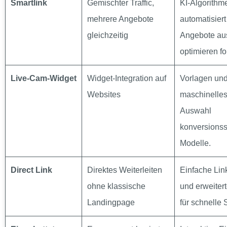
Smartlink
Gemischter Traffic,
KI‑Algorithm
mehrere Angebote
automatisiert
gleichzeitig
Angebote au
optimieren fo
Live‑Cam‑Widget
Widget‑Integration auf
Vorlagen und
Websites
maschinelles
Auswahl
konversionss
Modelle.
Direct Link
Direktes Weiterleiten
Einfache Lin
ohne klassische
und erweiter
Landingpage
für schnelle 