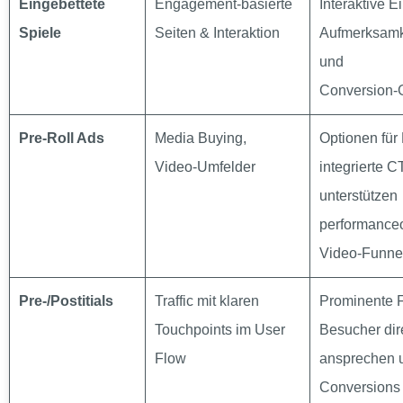
Eingebettete
Engagement‑basierte
Interaktive E
Spiele
Seiten & Interaktion
Aufmerksamk
und
Conversion‑
Pre‑Roll Ads
Media Buying,
Optionen für
Video‑Umfelder
integrierte 
unterstützen
performanceo
Video‑Funne
Pre‑/Postitials
Traffic mit klaren
Prominente F
Touchpoints im User
Besucher dir
Flow
ansprechen 
Conversions